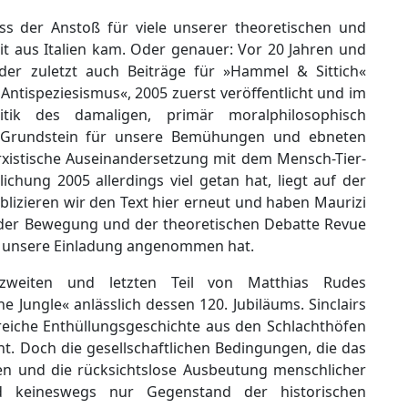
ss der Anstoß für viele unserer theoretischen und
t aus Italien kam. Oder genauer: Vor 20 Jahren und
der zuletzt auch Beiträge für »Hammel & Sittich«
Antispeziesismus«, 2005 zuerst veröffentlicht und im
Kritik des damaligen, primär moralphilosophisch
n Grundstein für unsere Bemühungen und ebneten
arxistische Auseinandersetzung mit dem Mensch-Tier-
lichung 2005 allerdings viel getan hat, liegt auf der
lizieren wir den Text hier erneut und haben Maurizi
n der Bewegung und der theoretischen Debatte Revue
 er unsere Einladung angenommen hat.
 zweiten und letzten Teil von Matthias Rudes
 Jungle« anlässlich dessen 120. Jubiläums. Sinclairs
reiche Enthüllungsgeschichte aus den Schlachthöfen
ht. Doch die gesellschaftlichen Bedingungen, die das
en und die rücksichtslose Ausbeutung menschlicher
nd keineswegs nur Gegenstand der historischen