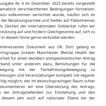
Ausgabe Nr. 4 im Dezember 2023 bereits vorgestellt
ramatisch verschlechterten Bedingungen fortsetzen.
ezu vollkommen vernichtet wurde, häufen sich im
 der Besatzungsarmee und Siedler auf Palästinenser,
s Zeichen der internationalen Solidarität rufen wir
rstützung auf und fordern Gleichgesinnte auf, sich zu
l in diesem Sinne gerne verbreitet werden.
interessantes Dokument aus UK. Dort gelang es
rtsgruppe Greater Manchester Mental Health der
eit für einen dezidiert antispeziesistischen Antrag
verband unter anderem dazu, Bemühungen für die
ewegung mit der Tierbefreiungsbewegung zu
ammlungen und Veranstaltungen komplett mit veganer
rfolg möglich, der im deutschsprachigen Raum schier
okumentieren wir eine Übersetzung des Antrags,
ng der Antragstellenden zur Entstehung und den
in diesem Jahr auch auf nationaler Ebene bei der