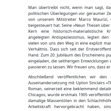
Man übertreibt nicht, wenn man sagt, da
politischen Überlegungen vor geraumer Zei
von unserem Mitstreiter Marco Maurizi, 
beigesteuert hat. Seine »Neun Thesen über 
Kern eine historisch-materialistische 
angelegten Antispeziesismus, legten de
vielen von uns den Weg in eine explizit m
Verhältnis. Dass sich seit der Erstveröffent
Hand. Zum 20. Jubiläum des Erscheinens pub
eingeladen, die seitherigen Entwicklunge
passieren zu lassen. Wir freuen uns, dass
Abschließend veröffentlichen wir den
Auseinandersetzung mit Upton Sinclairs »The
Roman, seinerzeit eine beklemmend detail
Chicagos, wurde erstmals 1905 veröffentlic
damalige Massentöten in den Schlachthöf
Arbeitskraft hervorgebracht haben, si