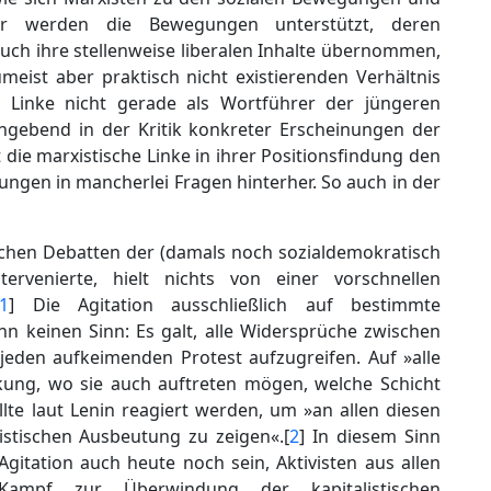
er werden die Bewegungen unterstützt, deren
ch ihre stellenweise liberalen Inhalte übernommen,
eist aber praktisch nicht existierenden Verhältnis
he Linke nicht gerade als Wortführer der jüngeren
ngebend in der Kritik konkreter Erscheinungen der
 die marxistische Linke in ihrer Positionsfindung den
rungen in mancherlei Fragen hinterher. So auch in der
gischen Debatten der (damals noch sozialdemokratisch
ervenierte, hielt nichts von einer vorschnellen
1
] Die Agitation ausschließlich auf bestimmte
n keinen Sinn: Es galt, alle Widersprüche zwischen
 jeden aufkeimenden Protest aufzugreifen. Auf »alle
kung, wo sie auch auftreten mögen, welche Schicht
lte laut Lenin reagiert werden, um »an allen diesen
istischen Ausbeutung zu zeigen«.[
2
] In diesem Sinn
Agitation auch heute noch sein, Aktivisten aus allen
ampf zur Überwindung der kapitalistischen