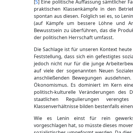
[
5
] Eine politische Auffassung sämtlicher Fa
praktischen Klassenkämpfe in den Betrie
spontan aus diesen. Folglich sei es, so Len
(auf Kämpfe um bessere Löhne und Arbei
Bewusstsein zu überführen, das die Produk
der politischen Herrschaft umfasst.
Die Sachlage ist für unseren Kontext heute 
Feststellung, dass sich ein gefestigtes sozi
jedoch nicht nur für die junge Arbeiterbe
auf viele der sogenannten Neuen Sozial
anschließenden Bewegungen ausdehnen.
Ökonomismus. Es dominiert im Kern eine F
politisch-kulturelle Veränderungen des
staatlichen Regulierungen verengte
Klassenverhältnisse bilden bestenfalls einen
Wie es Lenin einst für rein gewerks
vorgeschlagen hat, so müsste dieses movem
sozialistisches umgeformt werden. Da dies