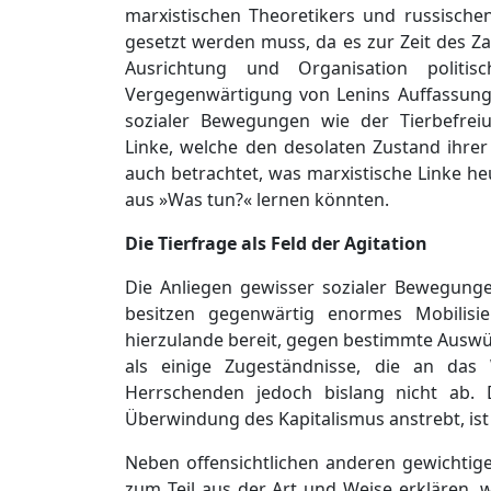
marxistischen Theoretikers und russische
gesetzt werden muss, da es zur Zeit des Za
Ausrichtung und Organisation politi
Vergegenwärtigung von Lenins Auffassungen
sozialer Bewegungen wie der Tierbefrei
Linke, welche den desolaten Zustand ihre
auch betrachtet, was marxistische Linke h
aus »Was tun?« lernen könnten.
Die Tierfrage als Feld der Agitation
Die Anliegen gewisser sozialer Bewegung
besitzen gegenwärtig enormes Mobilisie
hierzulande bereit, gegen bestimmte Auswü
als einige Zugeständnisse, die an das 
Herrschenden jedoch bislang nicht ab. D
Überwindung des Kapitalismus anstrebt, ist
Neben offensichtlichen anderen gewichtige
zum Teil aus der Art und Weise erklären,