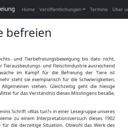
reiung
Home
Veröffentlichungen
Termine
Über u
e befreien
rechts- und Tierbefreiungsbewegung bis dato nicht,
r Tierausbeutungs- und Fleischindustrie ausreichend
wäche im Kampf für die Befreiung der Tiere ist
lmehr steht sie exemplarisch für die Schwierigkeiten,
llgemeinen stehen. Gleichzeitig geht die hiesige
 Mittel für das Verständnis dieses Misslingens besäße,
ins Schrift »Was tun?« in einer Lesegruppe unseres
bleme zu einem Interpretationsversuch dieses 1902
e für die derzeitige Situation. Obwohl das Werk des