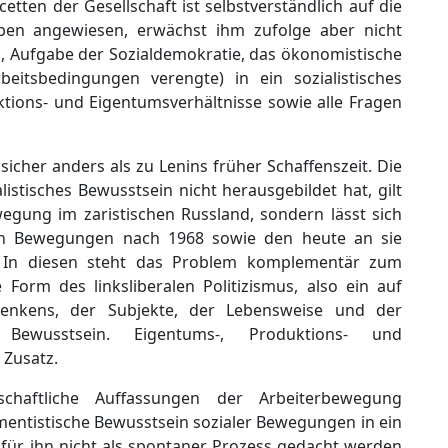
cetten der Gesellschaft ist selbstverständlich auf die
ben angewiesen, erwächst ihm zufolge aber nicht
in, Aufgabe der Sozialdemokratie, das ökonomistische
tsbedingungen verengte) in ein sozialistisches
tions- und Eigentumsverhältnisse sowie alle Fragen
sicher anders als zu Lenins früher Schaffenszeit. Die
alistisches Bewusstsein nicht herausgebildet hat, gilt
wegung im zaristischen Russland, sondern lässt sich
en Bewegungen nach 1968 sowie den heute an sie
 In diesen steht das Problem komplementär zum
orm des linksliberalen Politizismus, also ein auf
 Denkens, der Subjekte, der Lebensweise und der
s Bewusstsein. Eigentums-, Produktions- und
 Zusatz.
chaftliche Auffassungen der Arbeiterbewegung
entistische Bewusstsein sozialer Bewegungen in ein
 für ihn nicht als spontaner Prozess gedacht werden