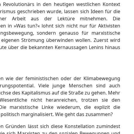
n Revolutionärs in den heutigen westlichen Kontext
rismus geschrieben wurde, lassen sich Ideen für die
scher Arbeit aus der Lektüre mitnehmen. Die
 in »Was tun?« lohnt sich nicht nur für Aktivisten
ungsbewegung, sondern genauso für marxistische
r eigenen Strömung überwinden wollen. Zuerst wird
eute über die bekannten Kernaussagen Lenins hinaus
en wie der feministischen oder der Klimabewegung
rungspotential. Viele junge Menschen sind auch
chse des Kapitalismus auf die Straße zu gehen. Mehr
Wesentliche nicht heranreichen, trotzen sie den
ie marxistische Linke wiederum, die explizit die
 politisch marginalisiert. Wie geht das zusammen?
n Gründen lässt sich diese Konstellation zumindest
 wie sich Marxisten zu den sozialen Bewegungen und