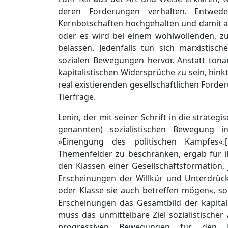
deren Forderungen verhalten. Entwed
Kernbotschaften hochgehalten und damit au
oder es wird bei einem wohlwollenden, zum
belassen. Jedenfalls tun sich marxistisc
sozialen Bewegungen hervor. Anstatt tona
kapitalistischen Widersprüche zu sein, hinkt
real existierenden gesellschaftlichen Forde
Tierfrage.
Lenin, der mit seiner Schrift in die strate
genannten) sozialistischen Bewegung int
»Einengung des politischen Kampfes«.[
Themenfelder zu beschränken, ergab für ih
den Klassen einer Gesellschaftsformation,
Erscheinungen der Willkür und Unterdrüc
oder Klasse sie auch betreffen mögen«, sol
Erscheinungen das Gesamtbild der kapital
muss das unmittelbare Ziel sozialistischer 
progressiven Bewegungen für den K