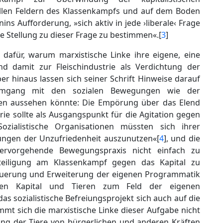
allen Feldern des Klassenkampfs und auf dem Boden
s Aufforderung, »sich aktiv in jede ›liberale‹ Frage
 Stellung zu dieser Frage zu bestimmen«.[
3
]
dafür, warum marxistische Linke ihre eigene, eine
und damit zur Fleischindustrie als Verdichtung der
r hinaus lassen sich seiner Schrift Hinweise darauf
Umgang mit den sozialen Bewegungen wie der
en aussehen könnte: Die Empörung über das Elend
rie sollte als Ausgangspunkt für die Agitation gegen
ialistische Organisationen müssten sich ihrer
ungen der Unzufriedenheit auszunutzen«[
4
], und die
ervorgehende Bewegungspraxis nicht einfach zu
eteiligung am Klassenkampf gegen das Kapital zu
rneuerung und Erweiterung der eigenen Programmatik
hen Kapital und Tieren zum Feld der eigenen
 sozialistische Befreiungsprojekt sich auch auf die
mmt sich die marxistische Linke dieser Aufgabe nicht
ng der Tiere von bürgerlichen und anderen Kräften