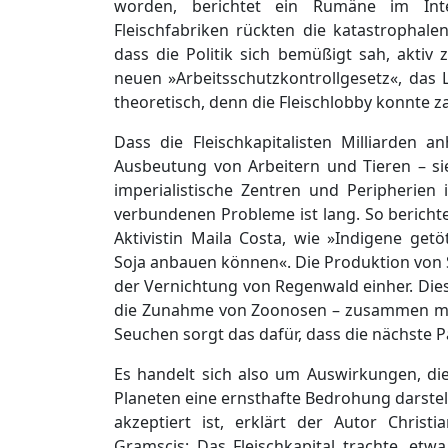
worden, berichtet ein Rumäne im Int
Fleischfabriken rückten die katastrophalen
dass die Politik sich bemüßigt sah, akti
neuen »Arbeitsschutzkontrollgesetz«, das 
theoretisch, denn die Fleischlobby konnte
Dass die Fleischkapitalisten Milliarden a
Ausbeutung von Arbeitern und Tieren – si
imperialistische Zentren und Peripherien 
verbundenen Probleme ist lang. So berichte
Aktivistin Maila Costa, wie »Indigene ge
Soja anbauen können«. Die Produktion von So
der Vernichtung von Regenwald einher. Die
die Zunahme von Zoonosen – zusammen mit 
Seuchen sorgt das dafür, dass die nächste P
Es handelt sich also um Auswirkungen, di
Planeten eine ernsthafte Bedrohung darstell
akzeptiert ist, erklärt der Autor Chris
Gramscis: Das Fleischkapital trachte, e