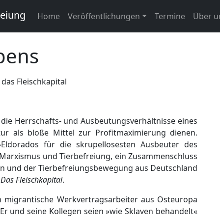
reiung
Home
Veröffentlichungen
Termine
Über u
ebens
 das Fleischkapital
e die Herrschafts- und Ausbeutungsverhältnisse eines
ur als bloße Mittel zur Profitmaximierung dienen.
 »Eldorados für die skrupellosesten Ausbeuter des
 Marxismus und Tierbefreiung, ein Zusammenschluss
en und der Tierbefreiungsbewegung aus Deutschland
t
Das Fleischkapital
.
m migrantische Werkvertragsarbeiter aus Osteuropa
. Er und seine Kollegen seien »wie Sklaven behandelt«