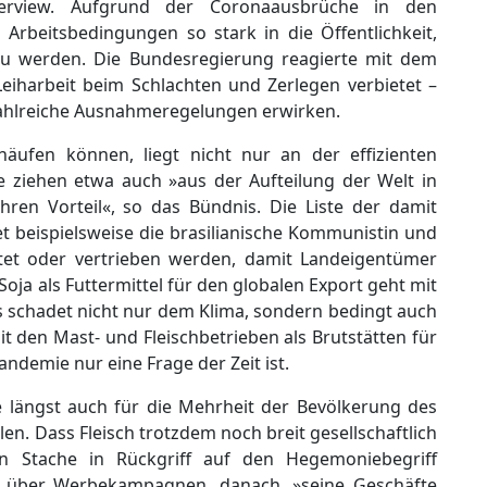
erview. Aufgrund der Coronaausbrüche in den
 Arbeitsbedingungen so stark in die Öffentlichkeit,
v zu werden. Die Bundesregierung reagierte mit dem
Leiharbeit beim Schlachten und Zerlegen verbietet –
 zahlreiche Ausnahmeregelungen erwirken.
nhäufen können, liegt nicht nur an der effizienten
e ziehen etwa auch »aus der Aufteilung der Welt in
ihren Vorteil«, so das Bündnis. Die Liste der damit
t beispielsweise die brasilianische Kommunistin und
tötet oder vertrieben werden, damit Landeigentümer
ja als Futtermittel für den globalen Export geht mit
s schadet nicht nur dem Klima, sondern bedingt auch
den Mast- und Fleischbetrieben als Brutstätten für
andemie nur eine Frage der Zeit ist.
e längst auch für die Mehrheit der Bevölkerung des
en. Dass Fleisch trotzdem noch breit gesellschaftlich
tian Stache in Rückgriff auf den Hegemoniebegriff
twa über Werbekampagnen, danach, »seine Geschäfte