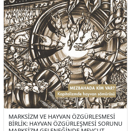
MARKSİZM VE HAYVAN ÖZGÜRLESMESİ
BİRLİK: HAYVAN ÖZGÜRLEŞMESİ SORUNU
MARKSİZM GELENEĞİNDE MEVCUT